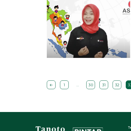
←
1
…
30
31
32
3
T