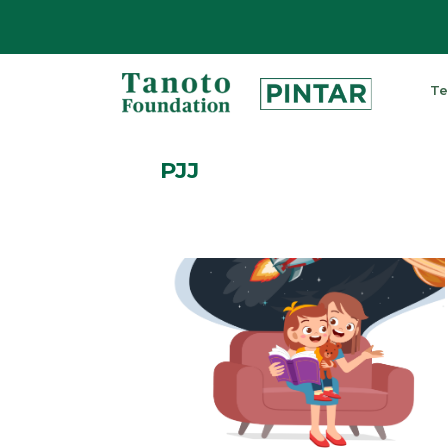
Lewati
ke
Te
konten
Pintar
|
PJJ
Tanoto
Foundation