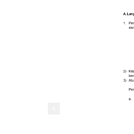
A.
Lan
1.
Per
sisi
2)
Kit
ber
3)
Atu
Per
a. 
chevron_left