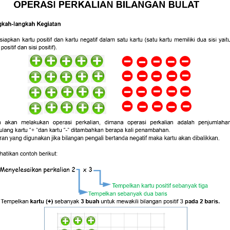
OPERASI PERKALIAN BILANGAN BULA
T
gkah-langkah Kegiatan
siapkan
kartu
positif
dan
kartu
negatif
dalam
satu
kartu
(satu
kartu
memiliki
dua
sisi
yait
 positif dan sisi positif).
a
akan
melakukan
operasi
perkalian,
dimana
operasi
perkalian
adalah
penjumlaha
ulang kartu “+ “dan kartu “-“ ditambahkan berapa kali penambahan.
ran yang digunakan jika bilangan pengali bertanda negatif maka kartu akan dibalikkan.
hatikan contoh berikut:
 Menyelesaikan perkalian 2    x 3
Tempelkan kartu positif sebanyak tiga
Tempelkan sebanyak dua baris
Tempelkan
kartu (+)
sebanyak
3 buah
untuk mewakili
bilangan positif 3
pada 2 baris.