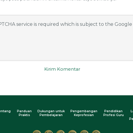
APTCHA service is required which is subject to the Googl
entang
Panduan
Dukungan untuk
Pengembangan
Pendidikan
L
Praktis
Pembelajaran
Keprofesian
Profesi Guru
Pe