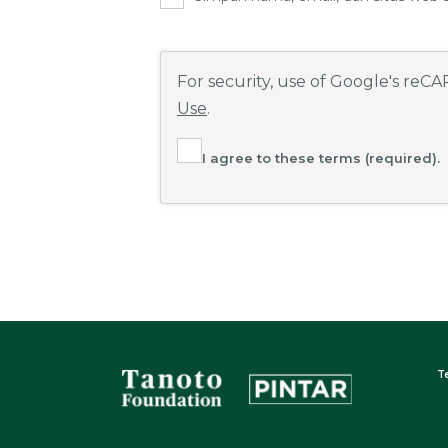
For security, use of Google's reC
Use
.
I agree to these terms (required).
T