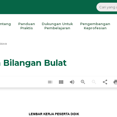
ntang
Panduan
Dukungan Untuk
Pengembangan
Praktis
Pembelajaran
Keprofesian
Siswa
n Bilangan Bulat
toc
view_module
volume_up
zoom_in
zoom_out
share
pri
LEMBAR KERJA
 PESERT
A DIDIK