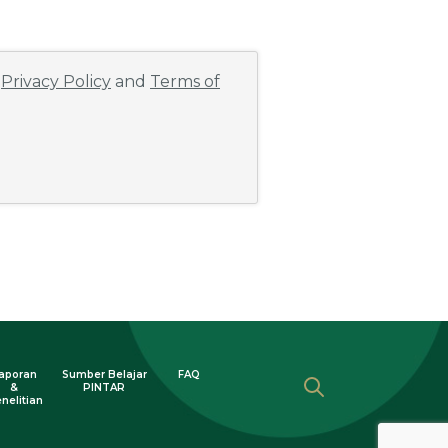
e
Privacy Policy
and
Terms of
aporan
Sumber Belajar
FAQ
&
PINTAR
nelitian