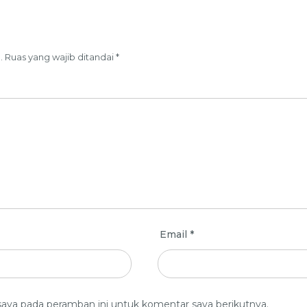
.
Ruas yang wajib ditandai
*
Email
*
saya pada peramban ini untuk komentar saya berikutnya.