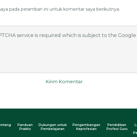
saya pada peramban ini untuk komentar saya berikutnya.
APTCHA service is required which is subject to the Googl
entang
Panduan
Dukungan untuk
Pengembangan
Pendidikan
L
Praktis
Pembelajaran
Keprofesian
Profesi Guru
Pe