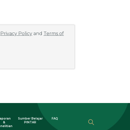
e
Privacy Policy
and
Terms of
aporan
Sumber Belajar
FAQ
&
PINTAR
nelitian