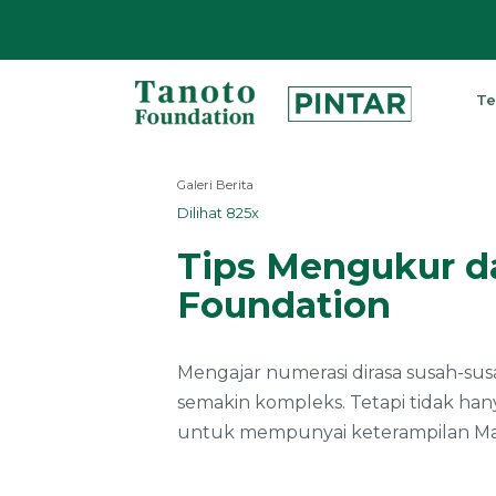
Lewati
ke
Te
konten
Pintar
|
Galeri Berita
Tanoto
Dilihat 825x
Foundation
Tips Mengukur d
Foundation
Mengajar numerasi dirasa susah-sus
semakin kompleks. Tetapi tidak han
untuk mempunyai keterampilan Mate