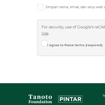
Simpan nama, email, dan situs web 
For security, use of Google's reC
Use
.
I agree to these terms (required).
T