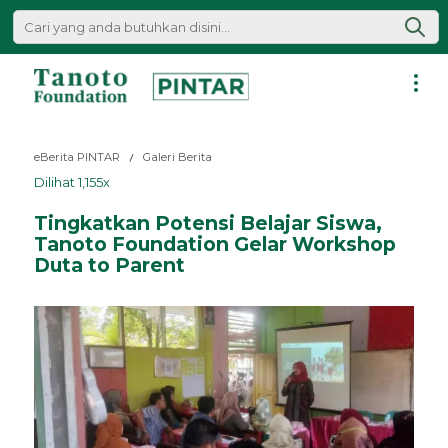
Lewati
ke
konten
Pintar
|
eBerita PINTAR
Galeri Berita
Tanoto
Dilihat 1,155x
Foundation
Tingkatkan Potensi Belajar Siswa,
Tanoto Foundation Gelar Workshop
Duta to Parent