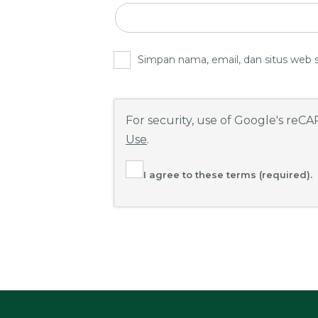
Simpan nama, email, dan situs web 
For security, use of Google's reC
Use
.
I agree to these terms (required).