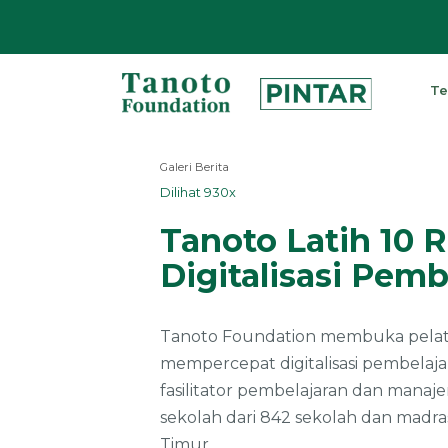
Lewati
ke
Te
konten
Pintar
|
Galeri Berita
Tanoto
Dilihat 930x
Foundation
Tanoto Latih 10 
Digitalisasi Pemb
Tanoto Foundation membuka pelati
mempercepat digitalisasi pembelajar
fasilitator pembelajaran dan manaj
sekolah dari 842 sekolah dan madras
Timur.