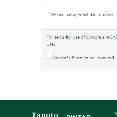
Simpan nama, email, dan situs web 
For security, use of Google's reC
Use
.
I agree to these terms (required).
T