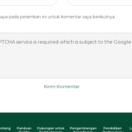
saya pada peramban ini untuk komentar saya berikutnya.
APTCHA service is required which is subject to the Googl
entang
Panduan
Dukungan untuk
Pengembangan
Pendidikan
L