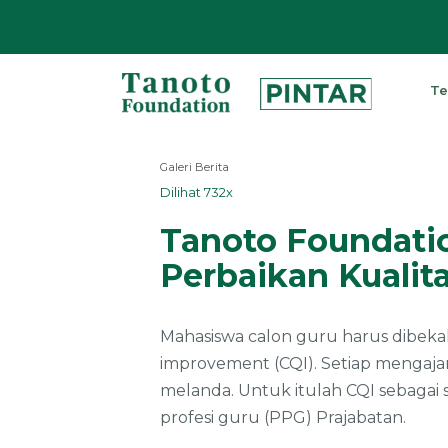
Lewati
ke
Te
konten
Pintar
|
Galeri Berita
Tanoto
Dilihat 732x
Foundation
Tanoto Foundati
Perbaikan Kualit
Mahasiswa calon guru harus dibekal
improvement (CQI). Setiap mengaja
melanda. Untuk itulah CQI sebagai 
profesi guru (PPG) Prajabatan.