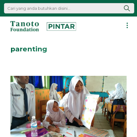
Lewati
ke
konten
Pintar
|
parenting
Tanoto
Foundation