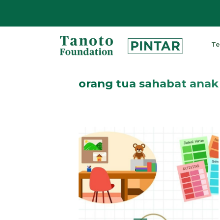
Lewati
ke
Te
konten
Pintar
|
orang tua sahabat anak
Tanoto
Foundation