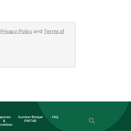
e
Privacy Policy
and
Terms of
aporan
Sumber Belajar
FAQ
&
PINTAR
nelitian