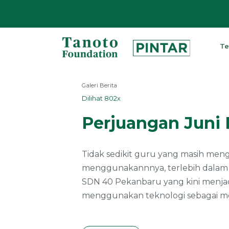
Lewati
ke
Te
konten
Pintar
|
Galeri Berita
Tanoto
Dilihat 802x
Foundation
Perjuangan Juni 
Tidak sedikit guru yang masih men
menggunakannnya, terlebih dalam si
SDN 40 Pekanbaru yang kini menja
menggunakan teknologi sebagai med