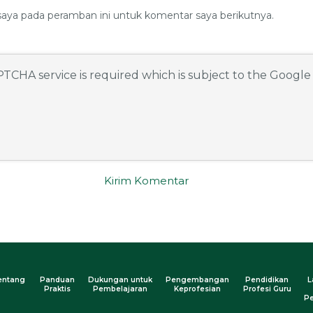
saya pada peramban ini untuk komentar saya berikutnya.
APTCHA service is required which is subject to the Googl
entang
Panduan
Dukungan untuk
Pengembangan
Pendidikan
L
Praktis
Pembelajaran
Keprofesian
Profesi Guru
Pe