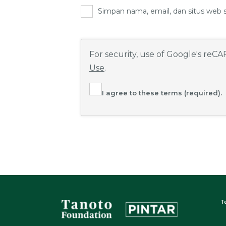
Simpan nama, email, dan situs web 
For security, use of Google's reC
Use
.
I agree to these terms (required).
T