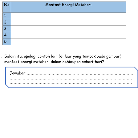
No
Manfaat Energi Matahari
1
2
3
4
5
.
Selain itu,
apalagi c
ontoh lain (di luar 
yang 
tampak pada 
gambar) 
manfaat energ
i
matahari dalam kehidupan sehari
-
hari?
Jawaban:
.................................................................................
.............................................................................................
.............................................................................................
.............................................................................................
.............................................................................................
..................................................