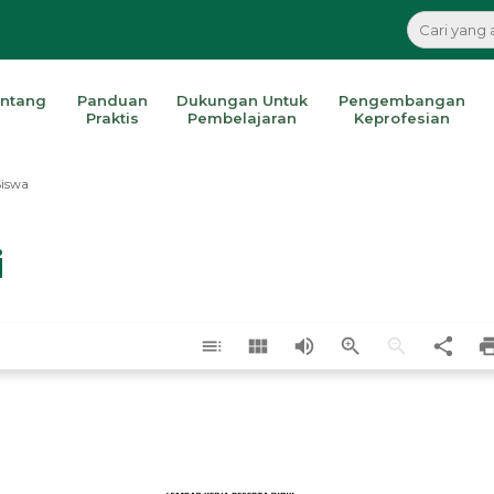
ntang
Panduan
Dukungan Untuk
Pengembangan
Praktis
Pembelajaran
Keprofesian
Siswa
i
toc
view_module
volume_up
zoom_in
zoom_out
share
pri
LEMBAR KERJA PESERTA DIDIK