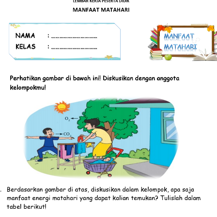
MANFAAT MATAHARI
NAMA
: .................................
KELAS
: .................................
Perhatikan gambar di bawah ini! Diskusikan dengan anggota 
kelom
pokmu!
.
Berdasarkan gambar di atas, 
diskusikan dalam kelompok, 
apa saja 
manfaat energi matahari yang dapat kalian temukan? Tulislah dalam 
tabel berikut!