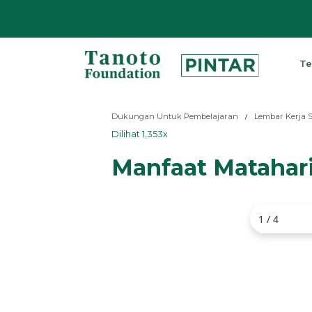
Lewati
ke
Te
konten
Pintar
|
Dukungan Untuk Pembelajaran
Lembar Kerja 
Tanoto
Dilihat 1,353x
Foundation
Manfaat Matahar
1 / 4