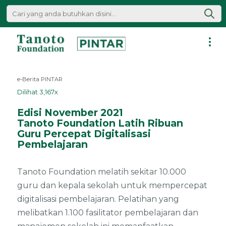
Lewati
ke
konten
Pintar
|
e-Berita PINTAR
Tanoto
Dilihat 3,167x
Foundation
Edisi November 2021
Tanoto Foundation Latih Ribuan
Guru Percepat Digitalisasi
Pembelajaran
Tanoto Foundation melatih sekitar 10.000
guru dan kepala sekolah untuk mempercepat
digitalisasi pembelajaran. Pelatihan yang
melibatkan 1.100 fasilitator pembelajaran dan