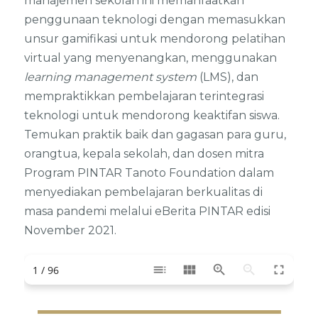
manajemen sekolah ini memanfaatkan
penggunaan teknologi dengan memasukkan
unsur gamifikasi untuk mendorong pelatihan
virtual yang menyenangkan, menggunakan
learning management system
(LMS), dan
mempraktikkan pembelajaran terintegrasi
teknologi untuk mendorong keaktifan siswa.
Temukan praktik baik dan gagasan para guru,
orangtua, kepala sekolah, dan dosen mitra
Program PINTAR Tanoto Foundation dalam
menyediakan pembelajaran berkualitas di
masa pandemi melalui eBerita PINTAR edisi
November 2021.
toc
view_module
zoom_in
zoom_out
fullscreen
1 / 96