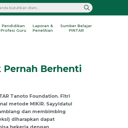
Pendidikan
Laporan &
Sumber Belajar
Profesi Guru
Penelitian
PINTAR
 Pernah Berhenti
TAR Tanoto Foundation. Fitri
nal metode MIKiR. Sayyidatul
n gamblang dan membimbing
eksi) diharapkan dapat
 bisa bekerja dengan