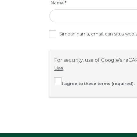
Nama
*
Simpan nama, email, dan situs web 
For security, use of Google's reC
Use
.
I agree to these terms (required).