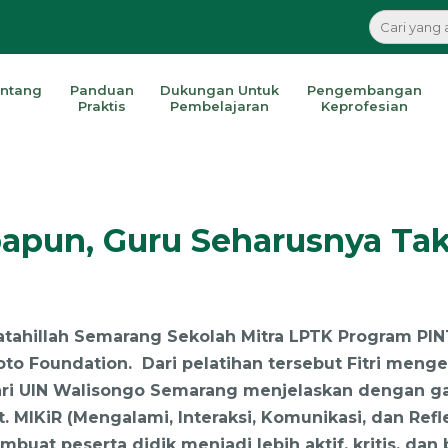
ntang
Panduan
Dukungan Untuk
Pengembangan
Praktis
Pembelajaran
Keprofesian
apun, Guru Seharusnya Tak
 Fatahillah Semarang Sekolah Mitra LPTK Program PIN
to Foundation. Dari pelatihan tersebut Fitri menge
ya dari UIN Walisongo Semarang menjelaskan denga
 MIKiR (Mengalami, Interaksi, Komunikasi, dan Refl
buat peserta didik menjadi lebih aktif, kritis, dan