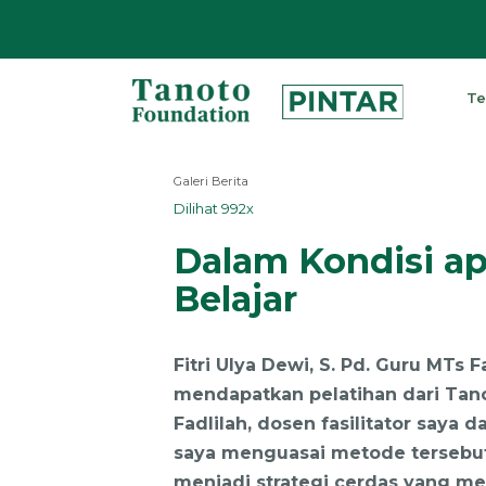
Lewati
ke
Te
konten
Pintar
|
Galeri Berita
Tanoto
Dilihat 992x
Foundation
Dalam Kondisi ap
Belajar
Fitri Ulya Dewi, S. Pd. Guru MTs
mendapatkan pelatihan dari Tano
Fadlilah, dosen fasilitator sa
saya menguasai metode tersebut.
menjadi strategi cerdas yang mem