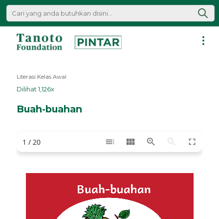
Lewati
ke
konten
Pintar
|
Literasi Kelas Awal
Tanoto
Dilihat 1,126x
Foundation
Buah-buahan
toc
view_module
zoom_in
zoom_out
fullscreen
1 / 20
Buah
-
buahan