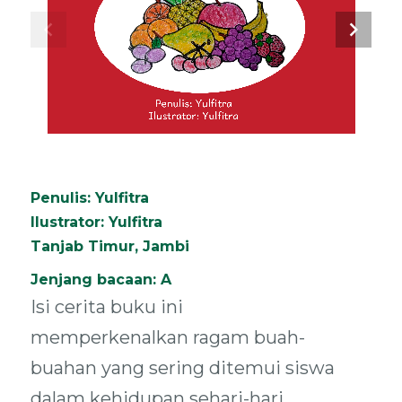
chevron_left
chevron_right
Penulis
: 
Yulfitra
Ilustrator
: 
Yulfitra
Penulis: Yulfitra
Ilustrator: Yulfitra
Tanjab Timur, Jambi
Jenjang bacaan: A
Isi cerita buku ini
memperkenalkan ragam buah-
buahan yang sering ditemui siswa
dalam kehidupan sehari-hari.