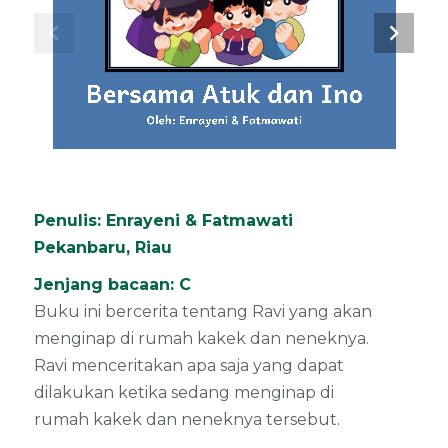
chevron_left
chevron_right
Bersama 
Atuk
dan 
Ino
Oleh: 
Enrayeni
& 
Fatmawati
Penulis: Enrayeni & Fatmawati
Pekanbaru, Riau
Jenjang bacaan: C
Buku ini bercerita tentang Ravi yang akan
menginap di rumah kakek dan neneknya.
Ravi menceritakan apa saja yang dapat
dilakukan ketika sedang menginap di
rumah kakek dan neneknya tersebut.