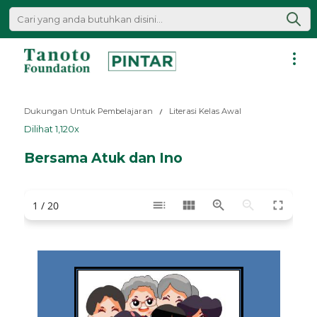
Lewati
ke
konten
Pintar
|
Dukungan Untuk Pembelajaran
Literasi Kelas Awal
Tanoto
Dilihat 1,120x
Foundation
Bersama Atuk dan Ino
toc
view_module
zoom_in
zoom_out
fullscreen
1 / 20