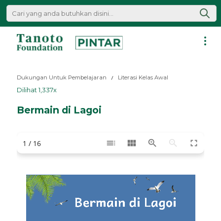
Lewati
ke
konten
Pintar
|
Dukungan Untuk Pembelajaran
Literasi Kelas Awal
Tanoto
Dilihat 1,337x
Foundation
Bermain di Lagoi
toc
view_module
zoom_in
zoom_out
fullscreen
1 / 16
Bermain
di 
Lagoi