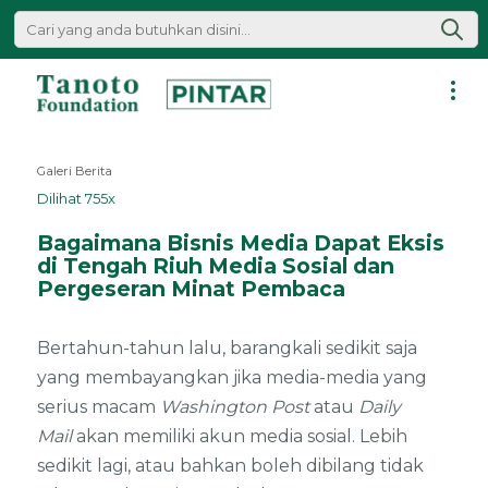
Lewati
ke
konten
Pintar
|
Galeri Berita
Tanoto
Dilihat 755x
Foundation
Bagaimana Bisnis Media Dapat Eksis
di Tengah Riuh Media Sosial dan
Pergeseran Minat Pembaca
Bertahun-tahun lalu, barangkali sedikit saja
yang membayangkan jika media-media yang
serius macam
Washington Post
atau
Daily
Mail
akan memiliki akun media sosial. Lebih
sedikit lagi, atau bahkan boleh dibilang tidak