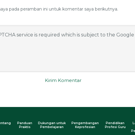
saya pada peramban ini untuk komentar saya berikutnya.
APTCHA service is required which is subject to the Googl
entang
Panduan
Dukungan untuk
Pengembangan
Pendidikan
L
Praktis
Pembelajaran
Keprofesian
Profesi Guru
Pe