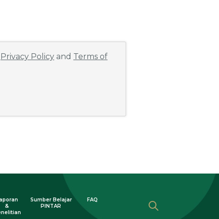
e
Privacy Policy
and
Terms of
aporan
Sumber Belajar
FAQ
&
PINTAR
nelitian