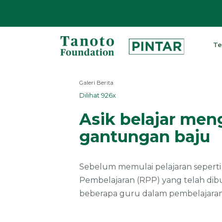
Lewati
ke
Te
konten
Pintar
|
Galeri Berita
Tanoto
Dilihat 926x
Foundation
Asik belajar me
gantungan baju
Sebelum memulai pelajaran seperti
Pembelajaran (RPP) yang telah dibu
beberapa guru dalam pembelajaran,