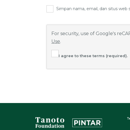
Simpan nama, email, dan situs web 
For security, use of Google's reC
Use
.
I agree to these terms (required).
T