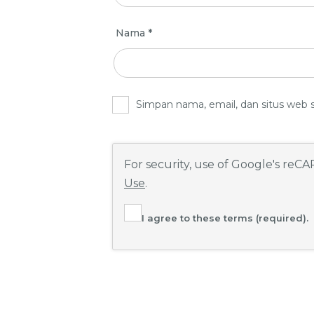
Nama
*
Simpan nama, email, dan situs web 
For security, use of Google's reC
Use
.
I agree to these terms (required).