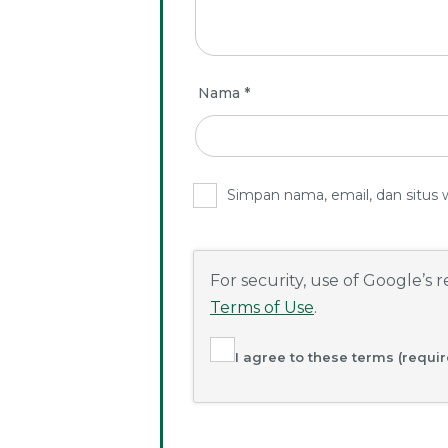
Nama
*
Simpan nama, email, dan situs 
For security, use of Google’s
Terms of Use
.
I agree to these terms (requir