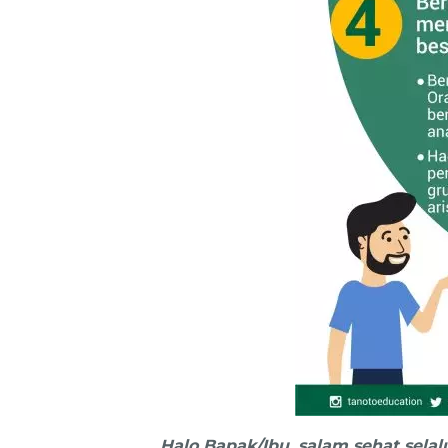
Halo Bapak/Ibu, salam sehat selal