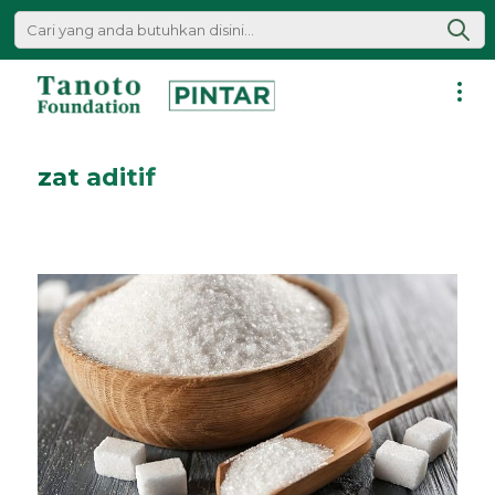
Lewati
ke
konten
Pintar
|
zat aditif
Tanoto
Foundation