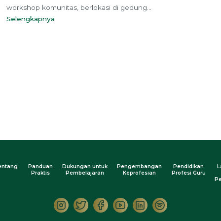
workshop komunitas, berlokasi di gedung...
Selengkapnya
entang
Panduan
Dukungan untuk
Pengembangan
Pendidikan
L
Praktis
Pembelajaran
Keprofesian
Profesi Guru
Pe