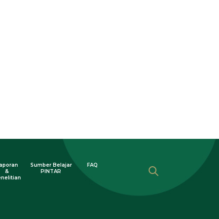
aporan
Sumber Belajar
FAQ
&
PINTAR
nelitian