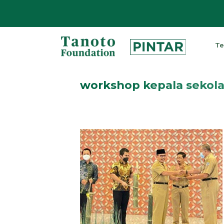
Lewati
ke
Te
konten
Pintar
|
workshop kepala sekol
Tanoto
Foundation