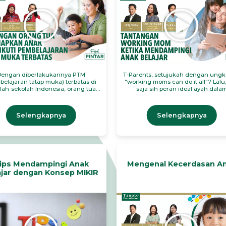
Dengan diberlakukannya PTM
T-Parents, setujukah dengan ung
belajaran tatap muka) terbatas di
"working moms can do it all"? Lalu
lah-sekolah Indonesia, orang tua
saja sih peran ideal ayah dala
ib memahami apa saja yang perlu
keluarga? Dan apakah mungkin k
ersiapkan agar anak-anak dapat
menjadi orang tua yang sempur
ekolah dengan aman dan nyaman.
Selengkapnya
Selengkapnya
ips Mendampingi Anak
Mengenal Kecerdasan A
ajar dengan Konsep MIKIR