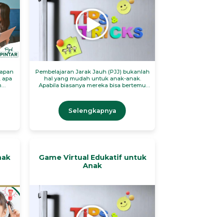
kapan
Pembelajaran Jarak Jauh (PJJ) bukanlah
, apa
hal yang mudah untuk anak-anak.
m
Apabila biasanya mereka bisa bertemu
ita
dengan teman di sekolah dan
na?
melakukan aktivitas di luar ruangan, kini
mereka terpaksa menghabiskan seluruh
Selengkapnya
waktunya di rumah.
nak
Game Virtual Edukatif untuk
Anak