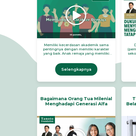
Memiliki kecerdasan akademik sama
pentingnya dengan memiliki karakter
(pem
yang baik. Anak remaja yang memiliki
seko
karakter baik, akan memiliki mental yang
waj
positif dalam menyikapi suatu tantangan
dip
seperti tantangan belajar. Mau tahu apa
bers
Selengkapnya
saja tips membangun karakter positif
pada anak remaja? Simak langsung di
video berikut ini, ya.
Bagaimana Orang Tua Milenial
T
Menghadapi Generasi Alfa
Bel