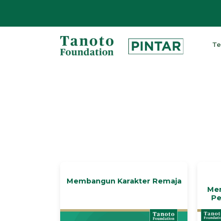
Lewati
ke
Te
konten
Pintar
|
Tanoto
Foundation
Membangun Karakter Remaja
Men
Pe