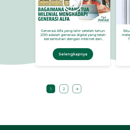
Generasi Alfa yang lahir setelah tahun
Sit
2010 adalah generasi digital yang telah
mela
bersentuhan dengan internet dan
T
ponsel sejak lahir. Tentunya hal ini
mengg
menyebabkan Generasi Alfa memiliki
sih 
karakter yang berbeda dengan orang
me
Selengkapnya
tua mereka.
1
2
→