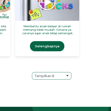
 kita
Membantu anak belajar di rumah
alam
memang tidak mudah. Gimana ya
mi
caranya agar anak tetap semangat
sa
belajar dan tidak bosan?
umbuh
Selengkapnya