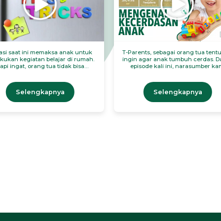
uasi saat ini memaksa anak untuk
T-Parents, sebagai orang tua tentu
kukan kegiatan belajar di rumah.
ingin agar anak tumbuh cerdas. D
api ingat, orang tua tidak bisa
episode kali ini, narasumber ka
antikan peran guru lho! Jadi apa
memberikan banyak hal yang bi
yang orang tua bisa lakukan untuk
dilakukan orang tua agar anak t
mbantu anak belajar di rumah?
cerdas.
Selengkapnya
Selengkapnya