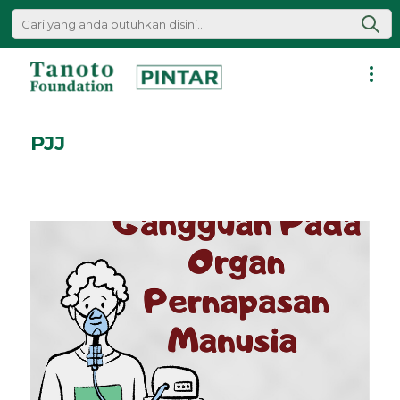
Lewati
ke
konten
Pintar
|
PJJ
Tanoto
Foundation