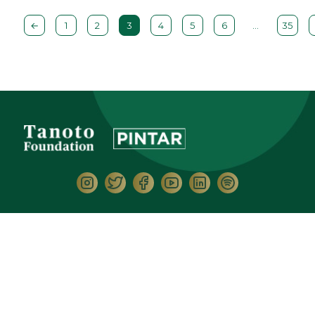
←
1
2
3
4
5
6
…
35