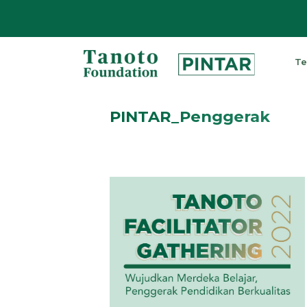
Lewati
ke
Te
konten
Pintar
|
PINTAR_Penggerak
Tanoto
Foundation