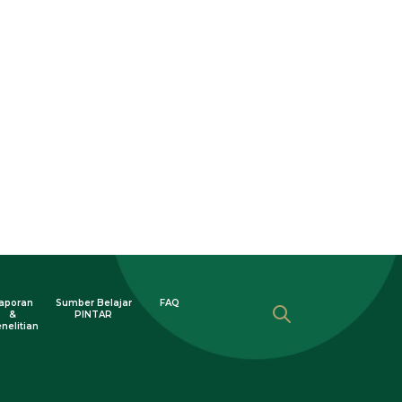
aporan
Sumber Belajar
FAQ
&
PINTAR
nelitian