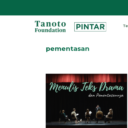
Lewati
ke
Te
konten
Pintar
|
pementasan
Tanoto
Foundation