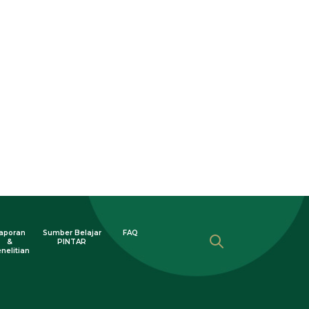
aporan
Sumber Belajar
FAQ
&
PINTAR
nelitian