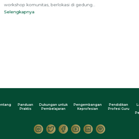
workshop komunitas, berlokasi di gedung...
Selengkapnya
entang
Panduan
Dukungan untuk
Pengembangan
Pendidikan
L
Praktis
Pembelajaran
Keprofesian
Profesi Guru
Pe