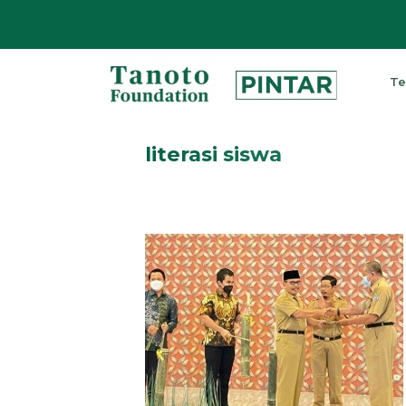
Lewati
ke
Te
konten
Pintar
|
literasi siswa
Tanoto
Foundation