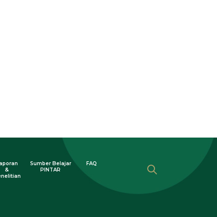
aporan
Sumber Belajar
FAQ
&
PINTAR
nelitian