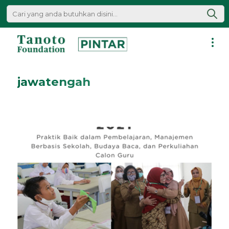
Lewati
ke
konten
Pintar
|
jawatengah
Tanoto
Foundation