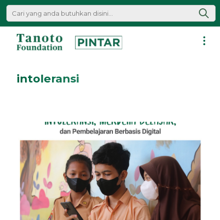
Lewati
ke
konten
Pintar
|
intoleransi
Tanoto
Foundation