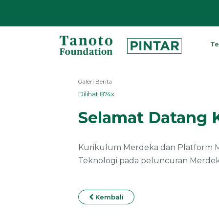
Lewati
ke
Te
konten
Pintar
|
Galeri Berita
Tanoto
Dilihat 874x
Foundation
Selamat Datang 
Kurikulum Merdeka dan Platform Me
Teknologi pada peluncuran Merdeka 
Kembali