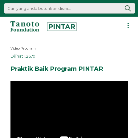
Lewati
ke
konten
Pintar
|
Video Program
Tanoto
Dilihat 1,267x
Foundation
Praktik Baik Program PINTAR