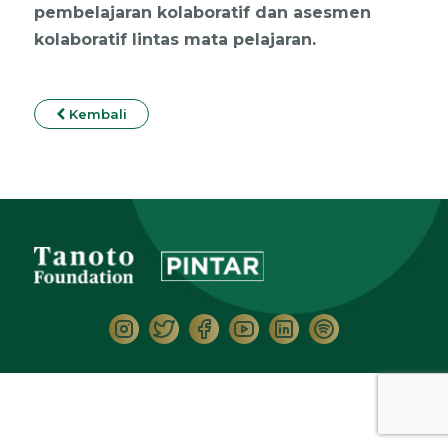
pembelajaran kolaboratif dan asesmen
kolaboratif lintas mata pelajaran.
Kembali