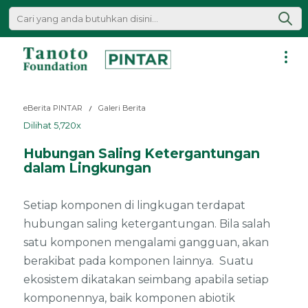
Lewati
ke
konten
Pintar
|
eBerita PINTAR
Galeri Berita
Tanoto
Dilihat 5,720x
Foundation
Hubungan Saling Ketergantungan
dalam Lingkungan
Setiap komponen di lingkugan terdapat
hubungan saling ketergantungan. Bila salah
satu komponen mengalami gangguan, akan
berakibat pada komponen lainnya. Suatu
ekosistem dikatakan seimbang apabila setiap
komponennya, baik komponen abiotik