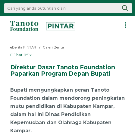
Lewati
ke
konten
Pintar
|
eBerita PINTAR
Galeri Berita
Tanoto
Dilihat 851x
Foundation
Direktur Dasar Tanoto Foundation
Paparkan Program Depan Bupati
Bupati mengungkapkan peran Tanoto
Foundation dalam mendorong peningkatan
mutu pendidikan di Kabupaten Kampar,
dalam hal ini Dinas Pendidikan
Kepemudaan dan Olahraga Kabupaten
Kampar.