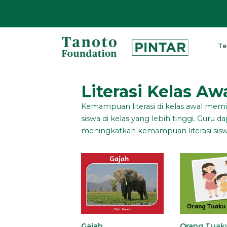
Lewati
ke
Te
konten
Pintar
|
Literasi Kelas Aw
Tanoto
Kemampuan literasi di kelas awal memi
Foundation
siswa di kelas yang lebih tinggi. Gur
meningkatkan kemampuan literasi siswa
Gajah
Orang Tuak