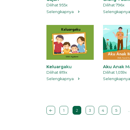
Dilihat 955x
Dilihat 796x
Selengkapnya
Selengkapny
Keluargaku
Aku Anak Ma
Dilihat 819x
Dilihat 1,059x
Selengkapnya
Selengkapny
←
1
2
3
4
5