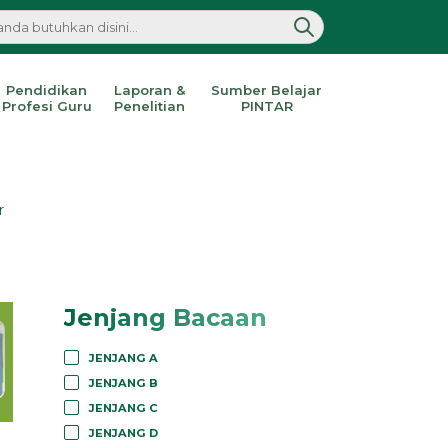
Pendidikan
Laporan &
Sumber Belajar
Profesi Guru
Penelitian
PINTAR
r
Jenjang Bacaan
JENJANG A
JENJANG B
JENJANG C
JENJANG D