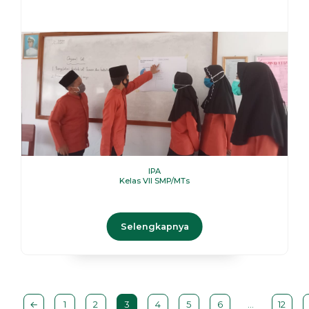
IPA
Kelas VII SMP/MTs
Selengkapnya
←
1
2
3
4
5
6
…
12