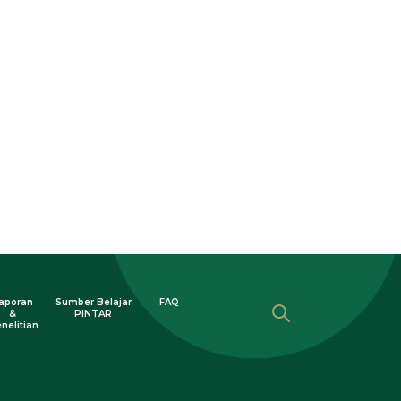
aporan
Sumber Belajar
FAQ
&
PINTAR
nelitian