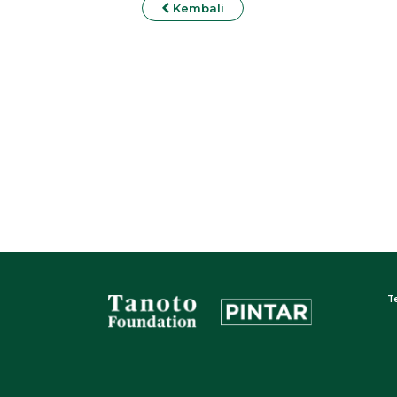
Kembali
T