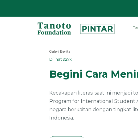
Lewati
ke
Te
konten
Pintar
|
Galeri Berita
Tanoto
Dilihat 927x
Foundation
Begini Cara Meni
Kecakapan literasi saat ini menjadi
Program for International Student 
negara berkaitan dengan tingkat li
Indonesia.