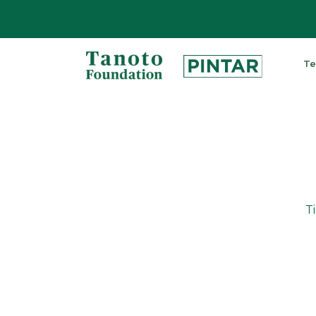
Lewati
ke
Te
konten
Pintar
|
Tanoto
Foundation
T