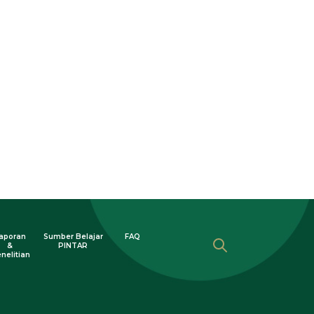
aporan
Sumber Belajar
FAQ
&
PINTAR
nelitian